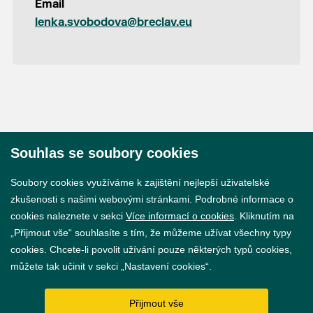
Email
lenka.svobodova@breclav.eu
Souhlas se soubory cookies
© 2026 Město Břeclav
Soubory cookies využíváme k zajištění nejlepší uživatelské
zkušenosti s našimi webovými stránkami. Podrobné informace o
cookies naleznete v sekci
Více informací o cookies
. Kliknutím na
„Přijmout vše“ souhlasíte s tím, že můžeme užívat všechny typy
cookies. Chcete-li povolit užívání pouze některých typů cookies,
Prohlášení o přístupnosti
můžete tak učinit v sekci „Nastavení cookies“.
GDPR
Přijmout vše