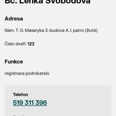
Bc. Lenka Svobodová
Adresa
Nám. T. G. Masaryka 3, budova A, I. patro (žluté)
Číslo dveří:
122
Funkce
registrace podnikatelů
Telefon
519 311 396