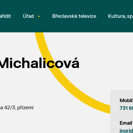
ařídit
Úřad
Břeclavská televize
Kultura, sp
 Michalicová
Mobil
a 42/3, přízemí
731 6
Email
ingri