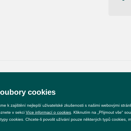
Prohlášení o přístupnosti
GDPR
Nastavení cookie
soubory cookies
Vytvořil
webProgress
me k zajištění nejlepší uživatelské zkušenosti s našimi webovými strá
eznete v sekci
Více informací o cookies
. Kliknutím na „Přijmout vše“ sou
py cookies. Chcete-li povolit užívání pouze některých typů cookies, mů