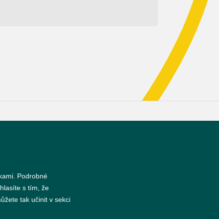
s
nkami. Podrobné
hlasíte s tím, že
žete tak učinit v sekci