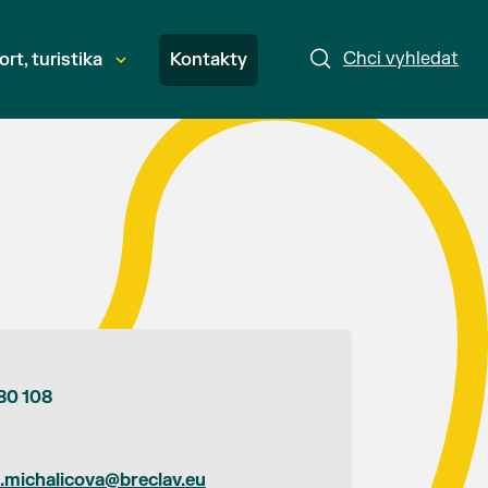
Chci vyhledat
ort, turistika
Kontakty
80 108
d.michalicova@breclav.eu