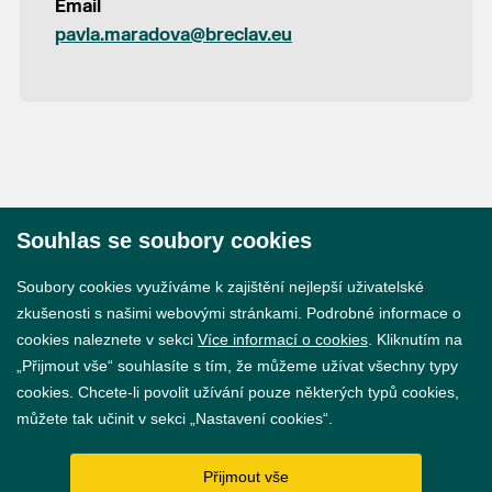
Email
pavla.maradova@breclav.eu
Souhlas se soubory cookies
© 2026 Město Břeclav
Soubory cookies využíváme k zajištění nejlepší uživatelské
zkušenosti s našimi webovými stránkami. Podrobné informace o
cookies naleznete v sekci
Více informací o cookies
. Kliknutím na
„Přijmout vše“ souhlasíte s tím, že můžeme užívat všechny typy
cookies. Chcete-li povolit užívání pouze některých typů cookies,
Prohlášení o přístupnosti
můžete tak učinit v sekci „Nastavení cookies“.
GDPR
Přijmout vše