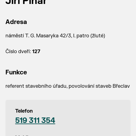
Jiří Pihar
Adresa
náměstí T. G. Masaryka 42/3, I. patro (žluté)
Číslo dveří:
127
Funkce
referent stavebního úřadu, povolování staveb Břeclav
Telefon
519 311 354