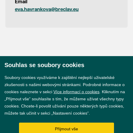
Email
eva.havrankova@breclav.eu
Souhlas se soubory cookies
© 2026 Město Břeclav
Soubory cookies využíváme k zajištění nejlepší uživatelské
zkušenosti s našimi webovými stránkami. Podrobné informace o
cookies naleznete v sekci
Více informací o cookies
. Kliknutím na
„Přijmout vše“ souhlasíte s tím, že můžeme užívat všechny typy
cookies. Chcete-li povolit užívání pouze některých typů cookies,
Prohlášení o přístupnosti
můžete tak učinit v sekci „Nastavení cookies“.
GDPR
Přijmout vše