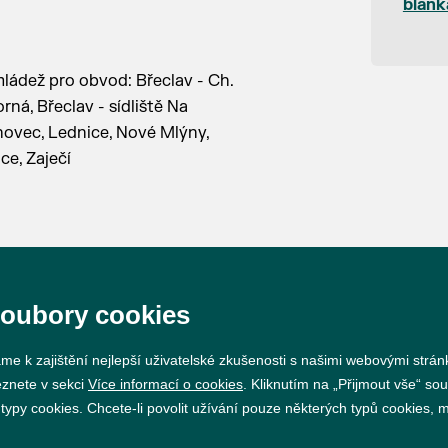
blank
mládež pro obvod: Břeclav - Ch.
orná, Břeclav - sídliště Na
ohovec, Lednice, Nové Mlýny,
ice, Zaječí
soubory cookies
me k zajištění nejlepší uživatelské zkušenosti s našimi webovými strá
Prohlášení o přístupnosti
GDPR
Nastavení cookie
eznete v sekci
Více informací o cookies
. Kliknutím na „Přijmout vše“ sou
py cookies. Chcete-li povolit užívání pouze některých typů cookies, mů
Vytvořil
webProgress