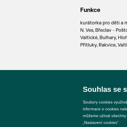
Funkce
kurátorka pro děti a 
N. Ves, Břeclav - Pošt
Valtické, Bulhary, Hl
Přítluky, Rakvice, Valt
Souhlas se 
Soubory cookies využívá
© 2026 Město Břeclav
informace o cookies nal
můžeme užívat všechny ty
„Nastavení cookies“.