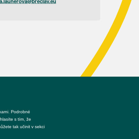
a.launerova@breclav.eu
nkami. Podrobné
s
hlasíte s tím, že
žete tak učinit v sekci