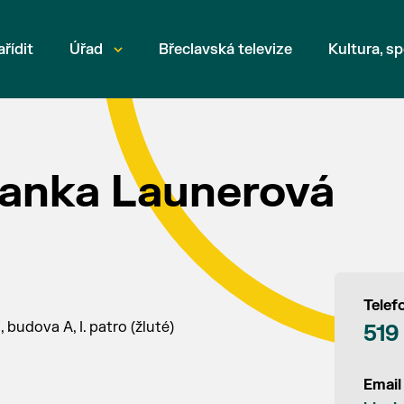
ařídit
Úřad
Břeclavská televize
Kultura, sp
lanka Launerová
Telef
 budova A, I. patro (žluté)
519
Email