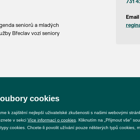
731 4
Email
 agenda seniorů a mladých
regin
užby Břeclav vozí seniory
soubory cookies
Prohlášení o přístupnosti
GDPR
Nastavení cookie
me k zajištění nejlepší uživatelské zkušenosti s našimi webovými strá
eznete v sekci
Více informací o cookies
. Kliknutím na „Přijmout vše“ sou
Vytvořil
webProgress
py cookies. Chcete-li povolit užívání pouze některých typů cookies, mů