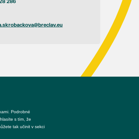
28 286
a.skrobackova@breclav.eu
s
nkami. Podrobné
hlasíte s tím, že
žete tak učinit v sekci