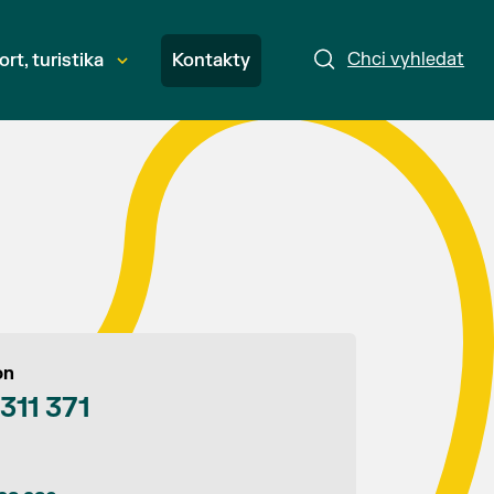
Chci vyhledat
ort, turistika
Kontakty
on
 311 371