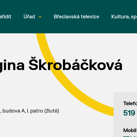
ařídit
Úřad
Břeclavská televize
Kultura, sp
gina Škrobáčková
Telef
 budova A, I. patro (žluté)
519
Mobil