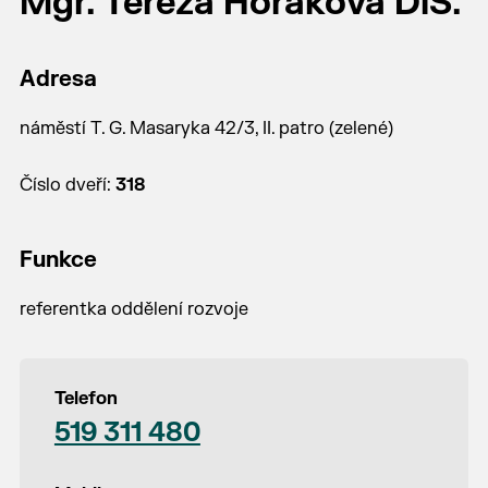
Mgr. Tereza Horáková DiS.
Adresa
náměstí T. G. Masaryka 42/3, II. patro (zelené)
Číslo dveří:
318
Funkce
referentka oddělení rozvoje
Telefon
519 311 480