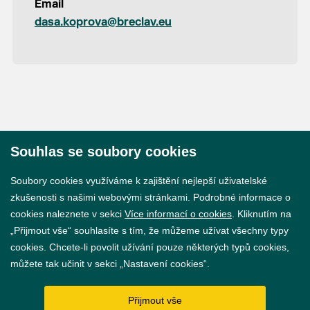
Email
dasa.koprova@breclav.eu
Souhlas se soubory cookies
© 2026 Město Břeclav
Soubory cookies využíváme k zajištění nejlepší uživatelské
zkušenosti s našimi webovými stránkami. Podrobné informace o
cookies naleznete v sekci
Více informací o cookies
. Kliknutím na
„Přijmout vše“ souhlasíte s tím, že můžeme užívat všechny typy
cookies. Chcete-li povolit užívání pouze některých typů cookies,
Prohlášení o přístupnosti
můžete tak učinit v sekci „Nastavení cookies“.
GDPR
Přijmout vše