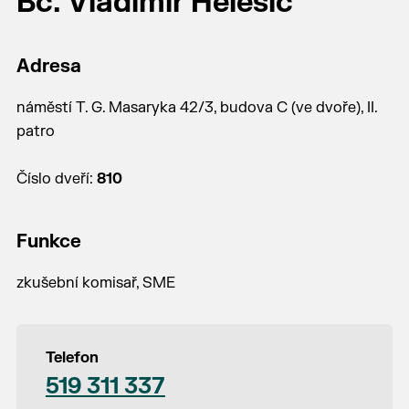
Bc. Vladimír Helešic
Adresa
náměstí T. G. Masaryka 42/3, budova C (ve dvoře), II.
patro
Číslo dveří:
810
Funkce
zkušební komisař, SME
Telefon
519 311 337