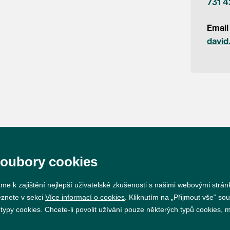
731 4
Email
david
soubory cookies
Prohlášení o přístupnosti
GDPR
Nastavení cookie
me k zajištění nejlepší uživatelské zkušenosti s našimi webovými strá
eznete v sekci
Více informací o cookies
. Kliknutím na „Přijmout vše“ sou
Vytvořil
webProgress
py cookies. Chcete-li povolit užívání pouze některých typů cookies, mů