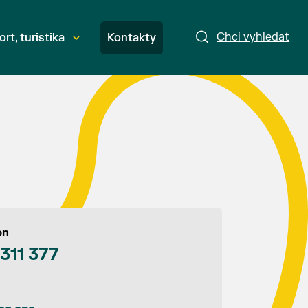
Chci vyhledat
ort, turistika
Kontakty
on
 311 377