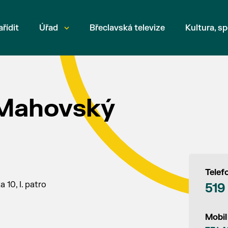
ařídit
Úřad
Břeclavská televize
Kultura, sp
 Mahovský
Telef
 10, I. patro
519
Mobil