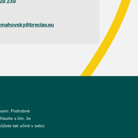
28 239
.mahovsky@breclav.eu
s
nkami. Podrobné
hlasíte s tím, že
žete tak učinit v sekci