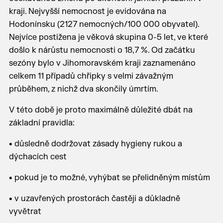
kraji. Nejvyšší nemocnost je evidována na
Hodonínsku (2127 nemocných/100 000 obyvatel).
Nejvíce postižena je věková skupina 0-5 let, ve které
došlo k nárůstu nemocnosti o 18,7 %. Od začátku
sezóny bylo v Jihomoravském kraji zaznamenáno
celkem 11 případů chřipky s velmi závažným
průběhem, z nichž dva skončily úmrtím.
V této době je proto maximálně důležité dbát na
základní pravidla:
• důsledně dodržovat zásady hygieny rukou a
dýchacích cest
• pokud je to možné, vyhýbat se přelidněným místům
• v uzavřených prostorách častěji a důkladně
vyvětrat