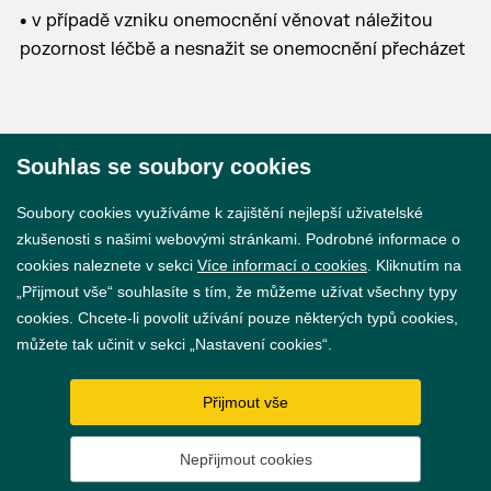
• v případě vzniku onemocnění věnovat náležitou
pozornost léčbě a nesnažit se onemocnění přecházet
Souhlas se soubory cookies
© 2026 Město Břeclav
Soubory cookies využíváme k zajištění nejlepší uživatelské
zkušenosti s našimi webovými stránkami. Podrobné informace o
cookies naleznete v sekci
Více informací o cookies
. Kliknutím na
„Přijmout vše“ souhlasíte s tím, že můžeme užívat všechny typy
cookies. Chcete-li povolit užívání pouze některých typů cookies,
Prohlášení o přístupnosti
můžete tak učinit v sekci „Nastavení cookies“.
GDPR
Přijmout vše
Nastavení cookies
Nepřijmout cookies
Vytvořil
webProgress