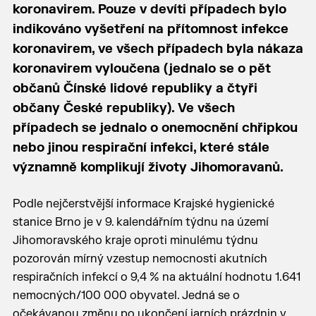
koronavirem. Pouze v devíti případech bylo
indikováno vyšetření na přítomnost infekce
koronavirem, ve všech případech byla nákaza
koronavirem vyloučena (jednalo se o pět
občanů Čínské lidové republiky a čtyři
občany České republiky). Ve všech
případech se jednalo o onemocnění chřipkou
nebo jinou respirační infekci, které stále
významně komplikují životy Jihomoravanů.
Podle nejčerstvější informace Krajské hygienické
stanice Brno je v 9. kalendářním týdnu na území
Jihomoravského kraje oproti minulému týdnu
pozorován mírný vzestup nemocnosti akutních
respiračních infekcí o 9,4 % na aktuální hodnotu 1.641
nemocných/100 000 obyvatel. Jedná se o
očekávanou změnu po ukončení jarních prázdnin v