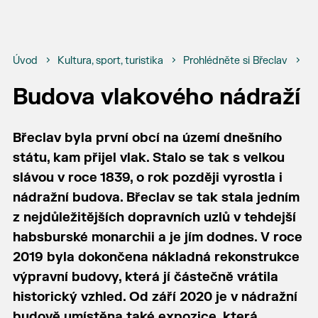
Úvod
Kultura, sport, turistika
Prohlédněte si Břeclav
Bř
Budova vlakového nádraží
Břeclav byla první obcí na území dnešního
státu, kam přijel vlak. Stalo se tak s velkou
slávou v roce 1839, o rok později vyrostla i
nádražní budova. Břeclav se tak stala jedním
z nejdůležitějších dopravních uzlů v tehdejší
habsburské monarchii a je jím dodnes. V roce
2019 byla dokončena nákladná rekonstrukce
výpravní budovy, která jí částečně vrátila
historický vzhled. Od září 2020 je v nádražní
budově umístěna také expozice, která