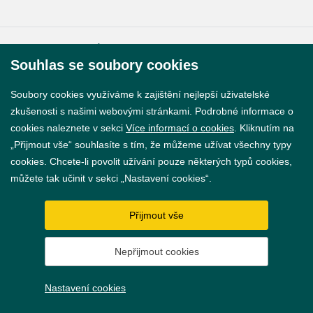
© 2026 Město Břeclav
Souhlas se soubory cookies
Soubory cookies využíváme k zajištění nejlepší uživatelské
zkušenosti s našimi webovými stránkami. Podrobné informace o
cookies naleznete v sekci
Více informací o cookies
. Kliknutím na
Prohlášení o přístupnosti
„Přijmout vše“ souhlasíte s tím, že můžeme užívat všechny typy
cookies. Chcete-li povolit užívání pouze některých typů cookies,
GDPR
můžete tak učinit v sekci „Nastavení cookies“.
Nastavení cookies
Přijmout vše
Vytvořil
webProgress
Nepřijmout cookies
Nastavení cookies