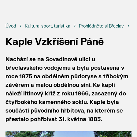
Úvod
Kultura, sport, turistika
Prohlédněte si Břeclav
Bř
Kaple Vzkříšení Páně
Nachází se na Sovadinově ulici u
břeclavského vodojemu a byla postavena v
roce 1875 na obdélném půdoryse s tříbokým
závěrem a malou obdélnou síní. Ke kapli
náleží litinový kříž z roku 1866, zasazený do
čtyřbokého kamenného soklu. Kaple byla
součástí původního hřbitova, na kterém se
přestalo pohřbívat 31. května 1883.