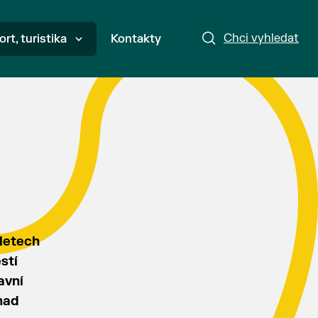
Chci vyhledat
ort, turistika
Kontakty
 letech
stí
avní
nad