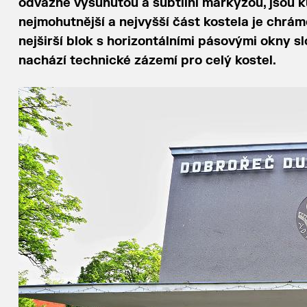
odvážně vysunutou a subtilní markýzou, jsou ku
nejmohutnější a nejvyšší část kostela je chrámo
nejširší blok s horizontálními pásovými okny sl
nachází technické zázemí pro celý kostel.