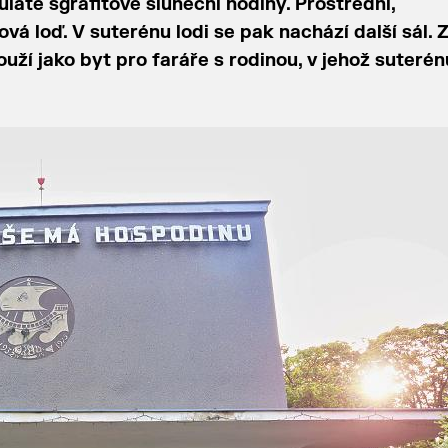
laté sgrafitové sluneční hodiny. Prostřední,
vá loď. V suterénu lodi se pak nachází další sál. Z
ouží jako byt pro faráře s rodinou, v jehož suterén