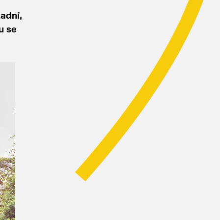
adní,
u se