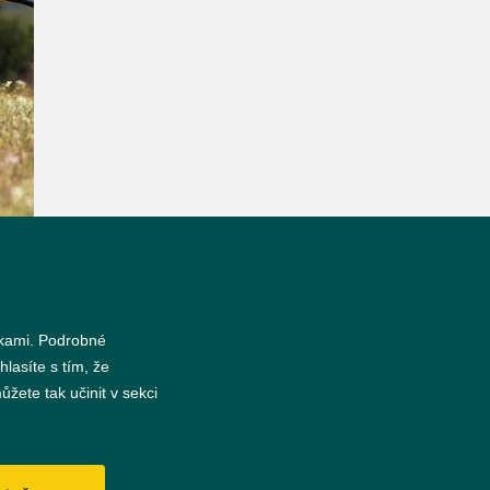
nkami. Podrobné
hlasíte s tím, že
žete tak učinit v sekci
s