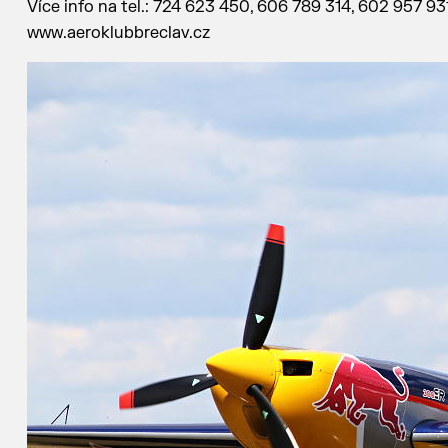
Více info na tel.: 724 623 450, 606 789 314, 602 957 93
www.aeroklubbreclav.cz