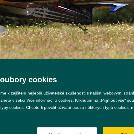
soubory cookies
me k zajištění nejlepší uživatelské zkušenosti s našimi webovými strá
eznete v sekci
Více informací o cookies
. Kliknutím na „Přijmout vše“ sou
py cookies. Chcete-li povolit užívání pouze některých typů cookies, mů
Prohlášení o přístupnosti
GDPR
Nastavení cookie