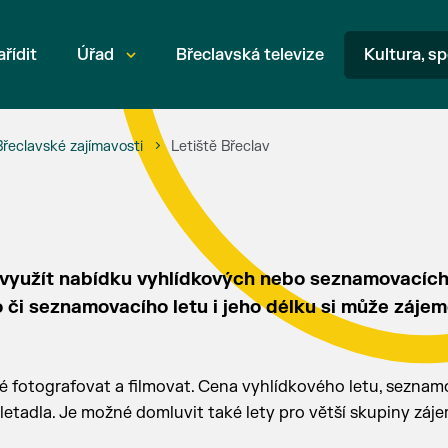
ařídit
Úřad
Břeclavská televize
Kultura, sp
Břeclavské zajímavosti
Letiště Břeclav
ou využít nabídku vyhlídkových nebo seznamovacích
o či seznamovacího letu i jeho délku si může záje
 fotografovat a filmovat. Cena vyhlídkového letu, sezna
 letadla. Je možné domluvit také lety pro větší skupiny záj