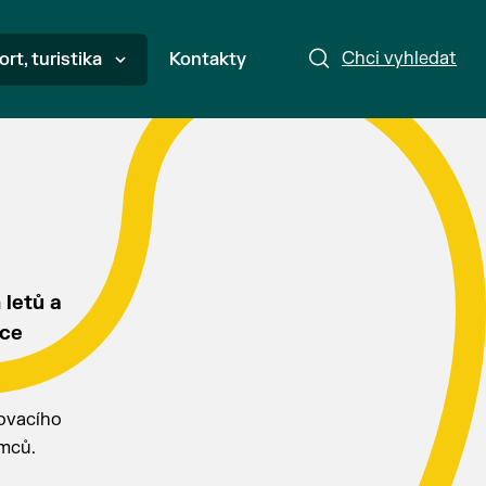
Chci vyhledat
ort, turistika
Kontakty
 letů a
mce
movacího
emců.