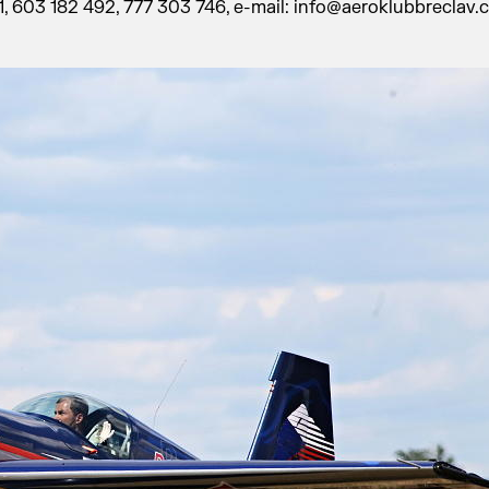
1, 603 182 492, 777 303 746, e-mail: info@aeroklubbreclav.c