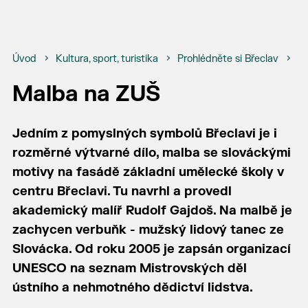
Úvod
Kultura, sport, turistika
Prohlédněte si Břeclav
Bř
Malba na ZUŠ
Jedním z pomyslných symbolů Břeclavi je i
rozměrné výtvarné dílo, malba se slováckými
motivy na fasádě základní umělecké školy v
centru Břeclavi. Tu navrhl a provedl
akademický malíř Rudolf Gajdoš. Na malbě je
zachycen verbuňk - mužský lidový tanec ze
Slovácka. Od roku 2005 je zapsán organizací
UNESCO na seznam Mistrovských děl
ústního a nehmotného dědictví lidstva.