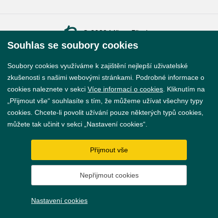
© 2026 Město Břeclav
Souhlas se soubory cookies
Soubory cookies využíváme k zajištění nejlepší uživatelské
zkušenosti s našimi webovými stránkami. Podrobné informace o
cookies naleznete v sekci
Více informací o cookies
. Kliknutím na
Prohlášení o přístupnosti
„Přijmout vše“ souhlasíte s tím, že můžeme užívat všechny typy
cookies. Chcete-li povolit užívání pouze některých typů cookies,
GDPR
můžete tak učinit v sekci „Nastavení cookies“.
Nastavení cookies
Přijmout vše
Vytvořil
webProgress
Nepřijmout cookies
Nastavení cookies