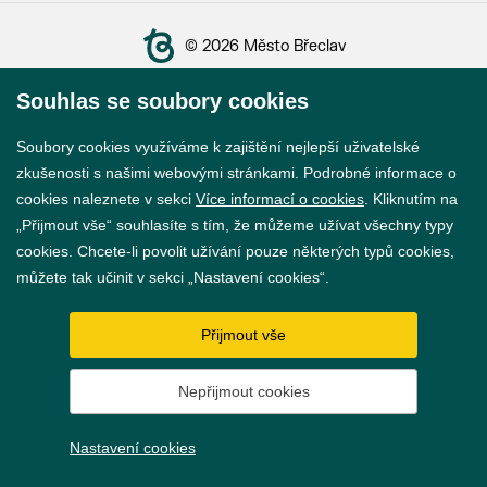
© 2026 Město Břeclav
Souhlas se soubory cookies
Soubory cookies využíváme k zajištění nejlepší uživatelské
zkušenosti s našimi webovými stránkami. Podrobné informace o
Prohlášení o přístupnosti
cookies naleznete v sekci
Více informací o cookies
. Kliknutím na
„Přijmout vše“ souhlasíte s tím, že můžeme užívat všechny typy
GDPR
cookies. Chcete-li povolit užívání pouze některých typů cookies,
Nastavení cookies
můžete tak učinit v sekci „Nastavení cookies“.
Vytvořil
webProgress
Přijmout vše
Nepřijmout cookies
Nastavení cookies