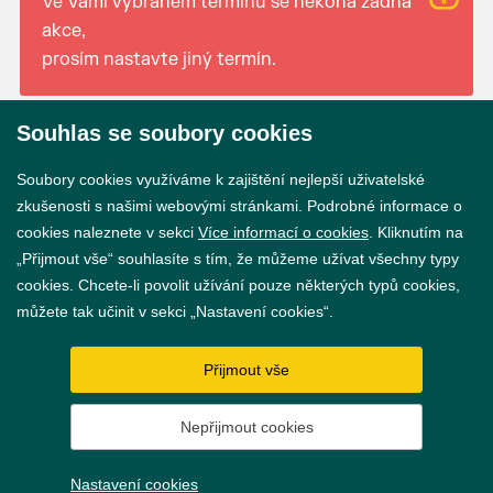
Ve Vámi vybraném termínu se nekoná žádná
akce,
prosím nastavte jiný termín.
Souhlas se soubory cookies
© 2026 Město Břeclav
Soubory cookies využíváme k zajištění nejlepší uživatelské
zkušenosti s našimi webovými stránkami. Podrobné informace o
cookies naleznete v sekci
Více informací o cookies
. Kliknutím na
„Přijmout vše“ souhlasíte s tím, že můžeme užívat všechny typy
cookies. Chcete-li povolit užívání pouze některých typů cookies,
Prohlášení o přístupnosti
můžete tak učinit v sekci „Nastavení cookies“.
GDPR
Přijmout vše
Nastavení cookies
Nepřijmout cookies
Vytvořil
webProgress
Nastavení cookies