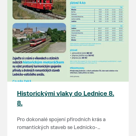
Historickými vlaky do Lednice 8.
8.
Pro dokonalé spojení přírodních krás a
romantických staveb se Lednicko-
valtickému areálu přezdívá Zahrada Evropy.