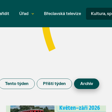
ařídit
Úřad
Břeclavská televize
Kultura, sp
Tento týden
Příští týden
Archiv