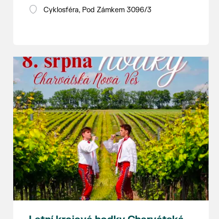
zbytečně leží na půdě? Překáží vám ve
Cyklosféra, Pod Zámkem 3096/3
skříni staré / nevhodné / svatební dary?
Anebo byste rádi našli poklady za pár
korun?
Prodejce prosíme tradičně o příchod 30
minut před začátkem, aby si vše na
prodejních místech stihli přichystat. Pokud
plánujete přijít a chcete rezervovat prodejní
místo, potvrďte prosím účast přes email
petr.vlasak@breclav.eu nebo zde v události,
ať víme, s kolika lidmi máme počítat. Počet
prodejních míst je omezen.
Těšíme se jako vždy!