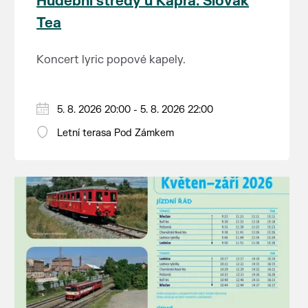
Hudební středy u Kapra: Slovak
17:30 - 19:30 Výměna skupin - skupina C, D
Tea
- Volejbal - skupina A, B - Badminton
20:45 - 21:15 Vyhlášení - vyhlášení vítěze
Koncert lyric popové kapely.
turnaje
5. 8. 2026 20:00 - 5. 8. 2026 22:00
Letní terasa Pod Zámkem