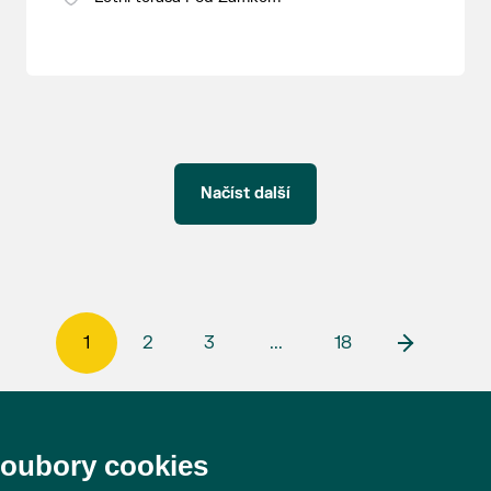
Načíst další
1
2
3
...
18
soubory cookies