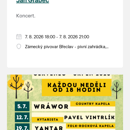
Jan Grabec
na Seznam světového přírodního a
kulturního dědictví UNESCO.
Koncert.
7. 8. 2026 18:00 - 7. 8. 2026 21:00
Zámecký pivovar Břeclav - pivní zahrádka,
Pod Zámkem 625/8