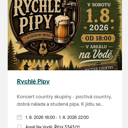
Rychlé Pípy
Koncert country skupiny - poctivá country,
dobrá nálada a studená pípa. K jídlu se
můžete těšit na grilované klobásky.
1. 8. 2026 18:00 - 1. 8. 2026 22:00
Areál Na Vodě, Říční 3343/11