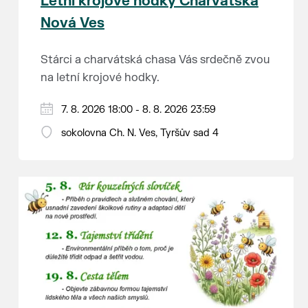
Letní krojové hodky Charvátská
Nová Ves
Stárci a charvátská chasa Vás srdečně zvou
na letní krojové hodky.
PÁTEK 7. srpna
7. 8. 2026 18:00 - 8. 8. 2026 23:59
18:00 - ruční stavění máje
sokolovna Ch. N. Ves, Tyršův sad 4
SOBOTA 8. srpna
14:00 - krojový průvod pro stárky od
hostince “U Buvola”
16:00 - odpolední zábava na sokolovně
21:00 - večerní zábava
K tanci a poslechu bude hrát DH
Lanžhotčané.
Těšíme se na Vás!