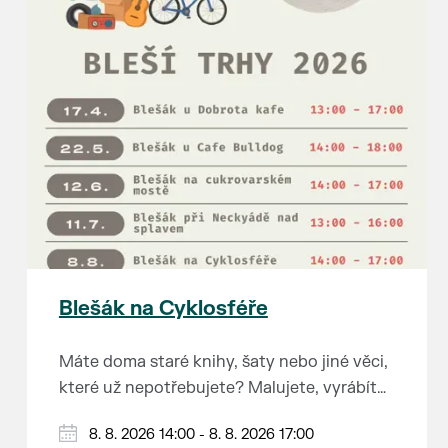
Blešák na Cyklosféře
Máte doma staré knihy, šaty nebo jiné věci,
které už nepotřebujete? Malujete, vyrábíte
šperky, náušnice nebo cokoliv jiného?
8. 8. 2026 14:00 - 8. 8. 2026 17:00
Chcete se zbavit staré sbírky, která