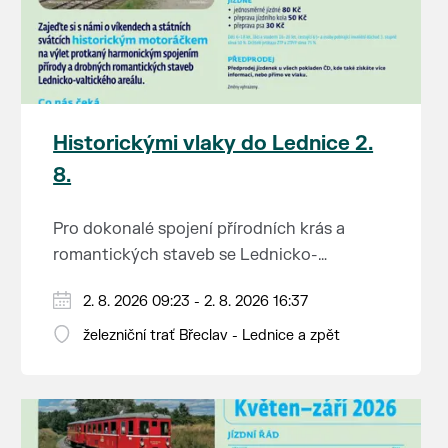
Historickými vlaky do Lednice 2.
8.
Pro dokonalé spojení přírodních krás a
romantických staveb se Lednicko-
valtickému areálu přezdívá Zahrada Evropy.
Od 1. května do 28. září vás o víkendech a
2. 8. 2026 09:23 - 2. 8. 2026 16:37
Na výlet do této malebné krajiny na jihu
svátcích mezi Břeclaví a Lednicí sveze
Moravy se vydejte stylově – historickým
železniční trať Břeclav - Lednice a zpět
historický motoráček z 50. let minulého
motorovým vlakem.
Tento historický motorový vůz odjíždí z
století, tzv. Hurvínek (M 131.1).
břeclavského nádraží v 9:23, 11:23, 13:11 a
15:11 hod. a z Lednice se vydá na zpáteční