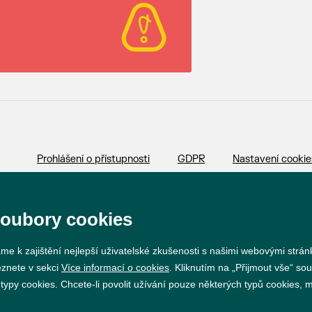
Prohlášení o přístupnosti
GDPR
Nastavení cookie
Vytvořil
webProgress
soubory cookies
me k zajištění nejlepší uživatelské zkušenosti s našimi webovými strá
eznete v sekci
Více informací o cookies
. Kliknutím na „Přijmout vše“ sou
py cookies. Chcete-li povolit užívání pouze některých typů cookies, mů