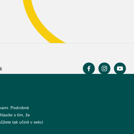
s
nkami. Podrobné
hlasíte s tím, že
žete tak učinit v sekci