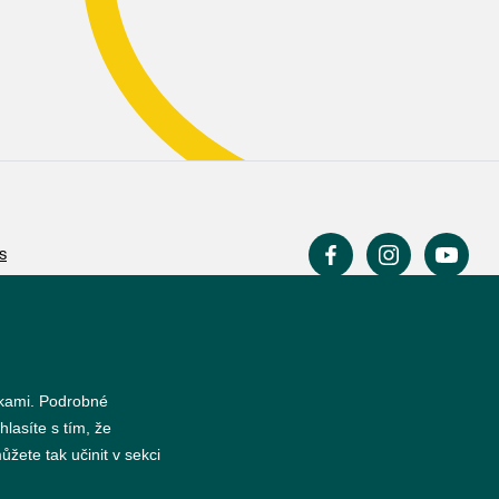
s
nkami. Podrobné
hlasíte s tím, že
žete tak učinit v sekci