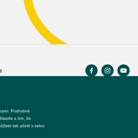
s
nkami. Podrobné
hlasíte s tím, že
žete tak učinit v sekci