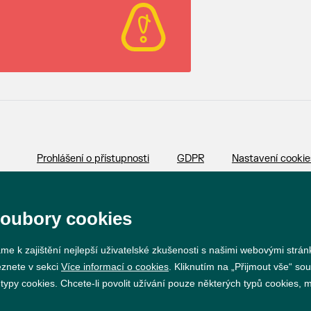
Prohlášení o přístupnosti
GDPR
Nastavení cookie
Vytvořil
webProgress
soubory cookies
me k zajištění nejlepší uživatelské zkušenosti s našimi webovými strá
eznete v sekci
Více informací o cookies
. Kliknutím na „Přijmout vše“ sou
py cookies. Chcete-li povolit užívání pouze některých typů cookies, mů