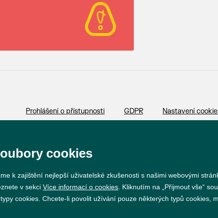
Prohlášení o přístupnosti
GDPR
Nastavení cookie
Vytvořil
webProgress
soubory cookies
me k zajištění nejlepší uživatelské zkušenosti s našimi webovými strá
eznete v sekci
Více informací o cookies
. Kliknutím na „Přijmout vše“ sou
py cookies. Chcete-li povolit užívání pouze některých typů cookies, mů