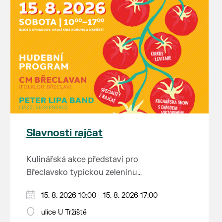
Slavnosti rajčat
Kulinářská akce představí pro
Břeclavsko typickou zeleninu
v mnoha podobách.
15. 8. 2026 10:00 - 15. 8. 2026 17:00
Vystoupí: CM Břeclavan, Peter
Lipa Band, Swingalia.
ulice U Tržiště