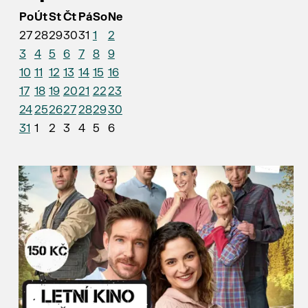
Po
Út
St
Čt
Pá
So
Ne
27
28
29
30
31
1
2
3
4
5
6
7
8
9
10
11
12
13
14
15
16
17
18
19
20
21
22
23
24
25
26
27
28
29
30
31
1
2
3
4
5
6