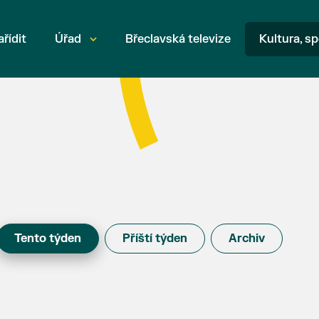
ařídit
Úřad
Břeclavská televize
Kultura, sp
Tento týden
Příští týden
Archiv