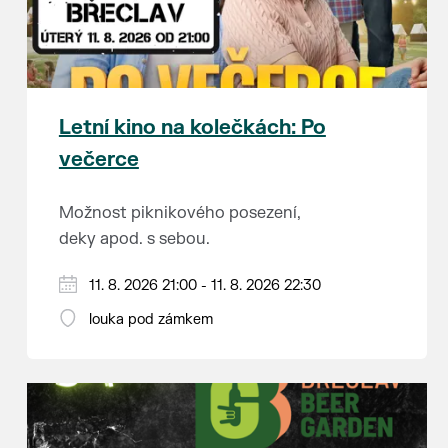
Letní kino na kolečkách: Po
večerce
Možnost piknikového posezení,
deky apod. s sebou.
V případě nepřízně počasí se
11. 8. 2026 21:00 - 11. 8. 2026 22:30
promítání ruší. Kino otevřeno
louka pod zámkem
hodinu před promítáním, hrajeme
Vstupné 150 Kč.
po setmění.