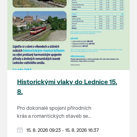
Historickými vlaky do Lednice 15.
8.
Pro dokonalé spojení přírodních
krás a romantických staveb se
Lednicko-valtickému areálu
Od 1. května do 28. září vás o
15. 8. 2026 09:23 - 15. 8. 2026 16:37
přezdívá Zahrada Evropy. Na výlet