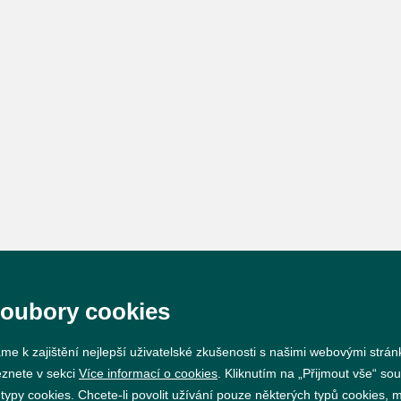
soubory cookies
me k zajištění nejlepší uživatelské zkušenosti s našimi webovými strá
eznete v sekci
Více informací o cookies
. Kliknutím na „Přijmout vše“ sou
py cookies. Chcete-li povolit užívání pouze některých typů cookies, mů