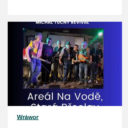
Pod Zámkem 625/8
Wráwor