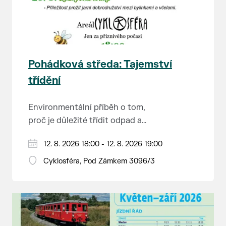
Pohádková středa: Tajemství
třídění
Environmentální příběh o tom,
proč je důležité třídit odpad a
šetřit vodu.
Hraje se jen za příznivého počasí.
12. 8. 2026 18:00 - 12. 8. 2026 19:00
Vstupné dobrovolné.
Cyklosféra, Pod Zámkem 3096/3