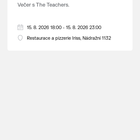
nejrozsáhlejší parkově upravená
Večer s The Teachers.
krajina na světě, která je zapsána
na Seznam světového přírodního a
kulturního dědictví UNESCO.
15. 8. 2026 18:00 - 15. 8. 2026 23:00
Restaurace a pizzerie Iriss, Nádražní 1132