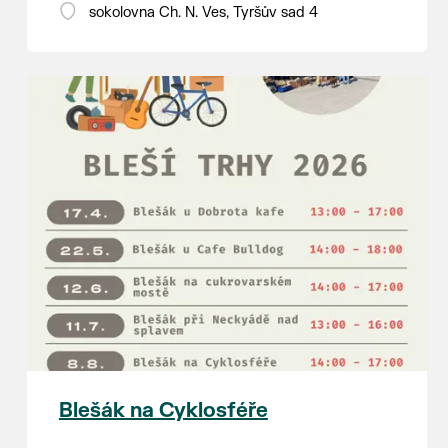
18:00 - ruční stavění máje
sokolovna Ch. N. Ves, Tyršův sad 4
SOBOTA 8. srpna
14:00 - krojový průvod pro stárky
od hostince “U Buvola”
16:00 - odpolední zábava na
sokolovně
21:00 - večerní zábava
K tanci a poslechu bude hrát DH
Lanžhotčané.
Těšíme se na Vás!
Blešák na Cyklosféře