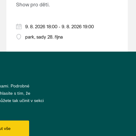
nejrozsáhlejší parkově upravená
Show pro děti.
krajina na světě, která je zapsána
na Seznam světového přírodního a
kulturního dědictví UNESCO.
9. 8. 2026 18:00 - 9. 8. 2026 19:00
park, sady 28. října
nkami. Podrobné
hlasíte s tím, že
žete tak učinit v sekci
s
ut vše