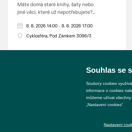
Máte doma staré knihy, šaty nebo
jiné věci, které už nepotřebujete?
Malujete, vyrábíte šperky,
8. 8. 2026 14:00 - 8. 8. 2026 17:00
náušnice nebo cokoliv jiného?
Chcete se zbavit staré sbírky, která
Cyklosféra, Pod Zámkem 3096/3
zbytečně leží na půdě? Překáží
vám ve skříni staré / nevhodné /
svatební dary? Anebo byste rádi
našli poklady za pár korun?
Souhlas se 
Prodejce prosíme tradičně o
Soubory cookies využívá
příchod 30 minut před začátkem,
informace o cookies nal
aby si vše na prodejních místech
můžeme užívat všechny ty
stihli přichystat. Pokud plánujete
„Nastavení cookies“.
© 2026 Město Břeclav
přijít a chcete rezervovat prodejní
místo, potvrďte prosím účast přes
Nastavení cook
email petr.vlasak@breclav.eu nebo