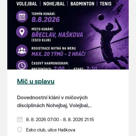
Míč u splavu
Dovednostní klání v míčových
disciplínách Nohejbaj, Volejbal,
Badminton, Tenis.
Zúčastnit se může max. 20
8. 8. 2026 07:00 - 8. 8. 2026 21:15
dvojčlenných týmů - každý tým si
Esko club, ulice Haškova
zahraje min. 4 západy od každého