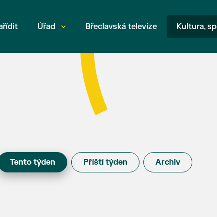
ařídit
Úřad
Břeclavská televize
Kultura, sp
Tento týden
Příští týden
Archiv