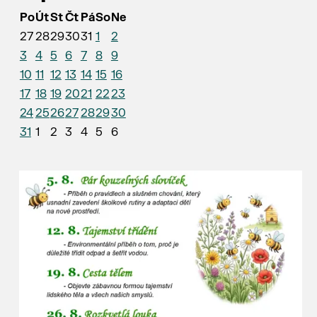
Po
Út
St
Čt
Pá
So
Ne
27
28
29
30
31
1
2
3
4
5
6
7
8
9
10
11
12
13
14
15
16
17
18
19
20
21
22
23
24
25
26
27
28
29
30
31
1
2
3
4
5
6