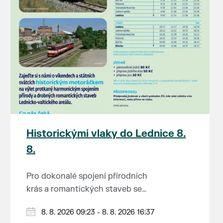
Historickými vlaky do Lednice 8.
8.
Pro dokonalé spojení přírodních
krás a romantických staveb se
Lednicko-valtickému areálu
Od 1. května do 28. září vás o
8. 8. 2026 09:23 - 8. 8. 2026 16:37
přezdívá Zahrada Evropy. Na výlet