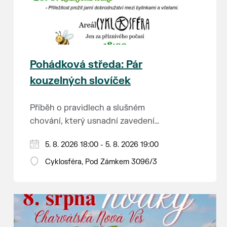
Pohádková středa: Pár
kouzelných slovíček
Příběh o pravidlech a slušném
chování, který usnadní zavedení
školkové rutiny a adaptaci dětí na
Hraje se jen za příznivého počasí.
5. 8. 2026 18:00 - 5. 8. 2026 19:00
nové prostředí.
Vstupné dobrovolné.
Cyklosféra, Pod Zámkem 3096/3