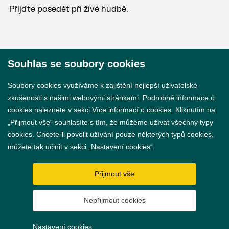
Přijďte posedět při živé hudbě.
Souhlas se soubory cookies
© 2026 Město Břeclav
Soubory cookies využíváme k zajištění nejlepší uživatelské
zkušenosti s našimi webovými stránkami. Podrobné informace o
cookies naleznete v sekci
Více informací o cookies
. Kliknutím na
„Přijmout vše“ souhlasíte s tím, že můžeme užívat všechny typy
cookies. Chcete-li povolit užívání pouze některých typů cookies,
Prohlášení o přístupnosti
můžete tak učinit v sekci „Nastavení cookies“.
GDPR
Přijmout vše
Nastavení cookies
Nepřijmout cookies
Vytvořil
webProgress
Nastavení cookies