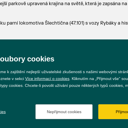
lejší parkově upravená krajina na světě, která je zapsána 
ku parní lokomotiva Šlechtična (47.101) s vozy Rybáky a hi
hrazena.
soubory cookies
me k zajištění nejlepší uživatelské zkušenosti s našimi webovými strá
eznete v sekci
Více informací o cookies
. Kliknutím na „Přijmout vše“ sou
py cookies. Chcete-li povolit užívání pouze některých typů cookies, mů
Prohlášení o přístupnosti
GDPR
Nastavení cookie
ies
Nepřijmout cookies
Přijmo
Vytvořil
webProgress