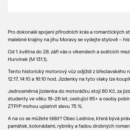
Pro dokonalé spojení přírodních krás a romantických s
malebné krajiny na jihu Moravy se vydejte stylově – h
Od 1. května do 28. září vás o víkendech a svátcích mezi
Hurvínek (M 131.1).
Tento historický motorový vůz odjíždí z břeclavského nádr
12:17, 14:10 a 16:10 hod. Jízdenky na tyto vlaky lze ko
Jednosměrná jízdenka do motoráčku stojí 80 Kč, za jízdní
studenty ve věku 18–26 let, cestující 65+ a osoby pobíra
ZTP/P mohou uplatnit slevu 75 %.
A na co se můžete těšit? Obec Lednice, která bývá práv
památek, kolonádami, rybníky a řadou drobných romant