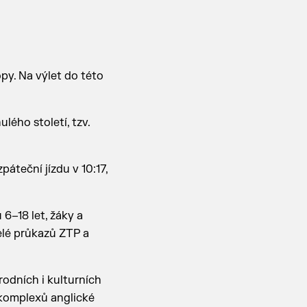
py. Na výlet do této
lého století, tzv.
páteční jízdu v 10:17,
 6–18 let, žáky a
telé průkazů ZTP a
rodních i kulturních
 komplexů anglické