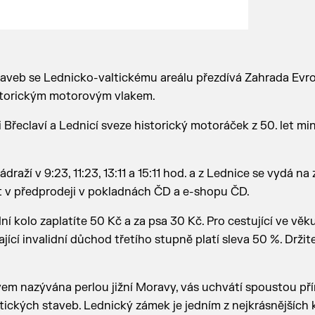
taveb se Lednicko-valtickému areálu přezdívá Zahrada Evro
istorickým motorovým vlakem.
 Břeclaví a Lednicí sveze historický motoráček z 50. let minu
aží v 9:23, 11:23, 13:11 a 15:11 hod. a z Lednice se vydá na z
upit v předprodeji v pokladnách ČD a e-shopu ČD.
 kolo zaplatíte 50 Kč a za psa 30 Kč. Pro cestující ve věku
jící invalidní důchod třetího stupně platí sleva 50 %. Drži
em nazývána perlou jižní Moravy, vás uchvátí spoustou pří
ických staveb. Lednický zámek je jedním z nejkrásnějších