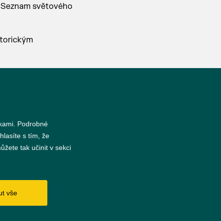
na Seznam světového
storickým
nkami. Podrobné
hlasíte s tím, že
žete tak učinit v sekci
s
ut vše