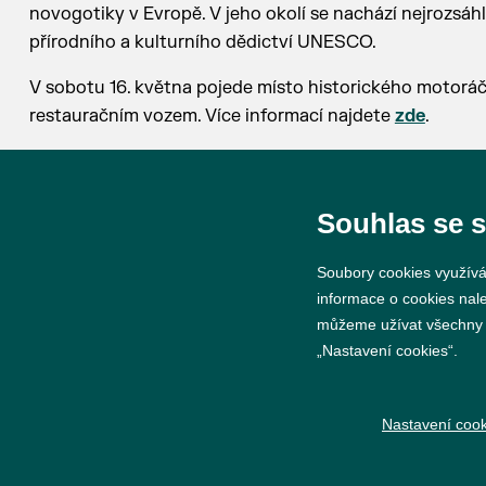
novogotiky v Evropě. V jeho okolí se nachází nejrozsáh
přírodního a kulturního dědictví UNESCO.
V sobotu 16. května pojede místo historického motoráč
restauračním vozem. Více informací najdete
zde
.
Změna jízdního řádu a nasazení historických vozidel vy
Souhlas se 
Soubory cookies využívá
informace o cookies nal
můžeme užívat všechny ty
„Nastavení cookies“.
© 2026 Město Břeclav
Nastavení cook