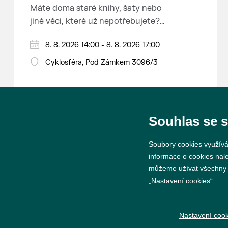
Máte doma staré knihy, šaty nebo
jiné věci, které už nepotřebujete?
Malujete, vyrábíte šperky,
8. 8. 2026 14:00 - 8. 8. 2026 17:00
náušnice nebo cokoliv jiného?
Chcete se zbavit staré sbírky, která
Cyklosféra, Pod Zámkem 3096/3
zbytečně leží na půdě? Překáží
vám ve skříni staré / nevhodné /
svatební dary? Anebo byste rádi
našli poklady za pár korun?
Souhlas se 
Prodejce prosíme tradičně o
Soubory cookies využívá
příchod 30 minut před začátkem,
informace o cookies nal
aby si vše na prodejních místech
můžeme užívat všechny ty
stihli přichystat. Pokud plánujete
„Nastavení cookies“.
© 2026 Město Břeclav
přijít a chcete rezervovat prodejní
místo, potvrďte prosím účast přes
Nastavení cook
email petr.vlasak@breclav.eu nebo