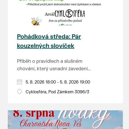
Pohádková středa: Pár
kouzelných slovíček
Příběh o pravidlech a slušném
chování, který usnadní zavedení
školkové rutiny a adaptaci dětí na
Hraje se jen za příznivého počasí.
5. 8. 2026 18:00 - 5. 8. 2026 19:00
nové prostředí.
Vstupné dobrovolné.
Cyklosféra, Pod Zámkem 3096/3