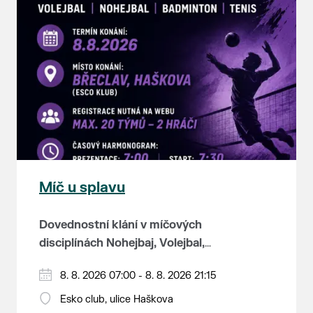
Míč u splavu
Dovednostní klání v míčových
disciplínách Nohejbaj, Volejbal,
Badminton, Tenis.
Zúčastnit se může max. 20
8. 8. 2026 07:00 - 8. 8. 2026 21:15
dvojčlenných týmů - každý tým si
Esko club, ulice Haškova
zahraje min. 4 západy od každého