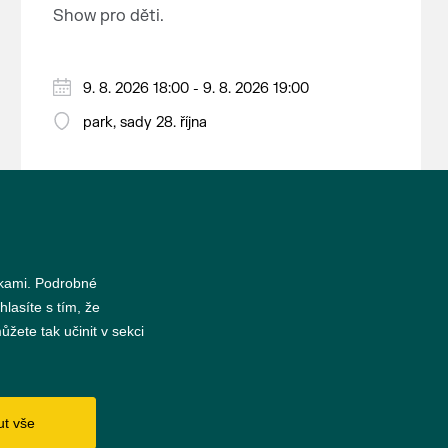
nejrozsáhlejší parkově upravená
Show pro děti.
krajina na světě, která je zapsána
na Seznam světového přírodního a
kulturního dědictví UNESCO.
9. 8. 2026 18:00 - 9. 8. 2026 19:00
park, sady 28. října
nkami. Podrobné
hlasíte s tím, že
žete tak učinit v sekci
s
ut vše