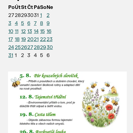
Po
Út
St
Čt
Pá
So
Ne
27
28
29
30
31
1
2
3
4
5
6
7
8
9
10
11
12
13
14
15
16
17
18
19
20
21
22
23
24
25
26
27
28
29
30
31
1
2
3
4
5
6