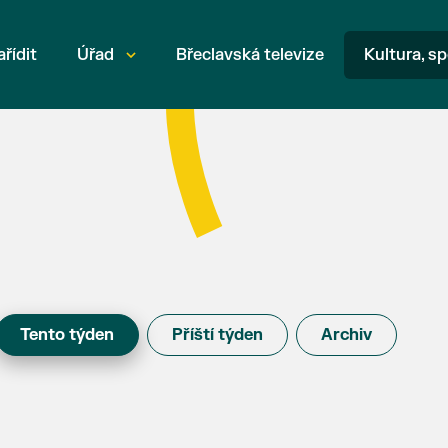
ařídit
Úřad
Břeclavská televize
Kultura, sp
Tento týden
Příští týden
Archiv