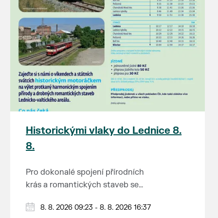
Historickými vlaky do Lednice 8.
8.
Pro dokonalé spojení přírodních
krás a romantických staveb se
Lednicko-valtickému areálu
Od 1. května do 28. září vás o
8. 8. 2026 09:23 - 8. 8. 2026 16:37
přezdívá Zahrada Evropy. Na výlet