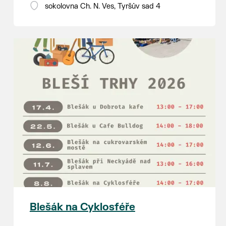
18:00 - ruční stavění máje
sokolovna Ch. N. Ves, Tyršův sad 4
SOBOTA 8. srpna
14:00 - krojový průvod pro stárky
od hostince “U Buvola”
16:00 - odpolední zábava na
sokolovně
21:00 - večerní zábava
K tanci a poslechu bude hrát DH
Lanžhotčané.
Těšíme se na Vás!
Blešák na Cyklosféře