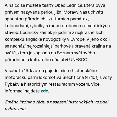
A na co se můžete těšit? Obec Lednice, která bývá
právem nazývána perlou jižní Moravy, vás uchvátí
spoustou přírodních i kulturních památek,
kolonádami, rybníky a řadou drobných romantických
staveb. Lednický zámek je jedním z nejkrásnějších
komplexů anglické novogotiky v Evropě. V jeho okolí
se nachází nejrozsáhlejší parkově upravená krajina na
světě, která je zapsána na Seznam světového
přírodního a kulturního dědictví UNESCO.
V sobotu 16. května pojede místo historického
motoráčku parní lokomotiva Šlechtična (47.101) s vozy
Rybáky a historickým restauračním vozem. Více
informací najdete
zde
.
Změna jízdního řádu a nasazení historických vozidel
vyhrazena.