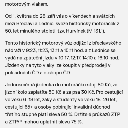
motorovým vlakem.
Od 1. května do 28. září vás o víkendech a svátcích
mezi Břeclaví a Lednicí sveze historický motoráček z
50. let minulého století, tzv. Hurvínek (M 131.1).
Tento historický motorový vůz odjíždí z břeclavského
nádraží v 9:23, 11:23, 13:11 a 15:11 hod. a z Lednice se
vydá na zpáteční jízdu v 10:17, 12:17, 14:10 a 16:10 hod.
Jízdenky na tyto vlaky lze koupit v předprodeji v
pokladnách ČD a e-shopu ČD.
Jednosměrná jízdenka do motoráčku stojí 80 Kč, za
jízdní kolo zaplatíte 50 Kč a za psa 30 Kč. Pro cestující
ve věku 6–18 let, žáky a studenty ve věku 18–26 let,
cestující 65+ a osoby pobírající invalidní důchod
třetího stupně platí sleva 50 %. Držitelé průkazů ZTP
a ZTP/P mohou uplatnit slevu 75 %.