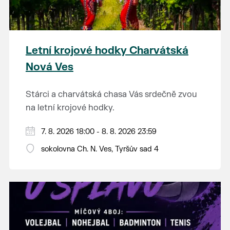
Letní krojové hodky Charvátská
Nová Ves
Stárci a charvátská chasa Vás srdečně zvou
na letní krojové hodky.
PÁTEK 7. srpna
7. 8. 2026 18:00 - 8. 8. 2026 23:59
18:00 - ruční stavění máje
sokolovna Ch. N. Ves, Tyršův sad 4
SOBOTA 8. srpna
14:00 - krojový průvod pro stárky od
hostince “U Buvola”
16:00 - odpolední zábava na sokolovně
21:00 - večerní zábava