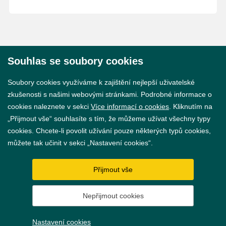
Souhlas se soubory cookies
© 2026 Město Břeclav
Soubory cookies využíváme k zajištění nejlepší uživatelské
zkušenosti s našimi webovými stránkami. Podrobné informace o
cookies naleznete v sekci
Více informací o cookies
. Kliknutím na
„Přijmout vše“ souhlasíte s tím, že můžeme užívat všechny typy
cookies. Chcete-li povolit užívání pouze některých typů cookies,
Prohlášení o přístupnosti
můžete tak učinit v sekci „Nastavení cookies“.
GDPR
Přijmout vše
Nastavení cookies
Nepřijmout cookies
Vytvořil
webProgress
Nastavení cookies