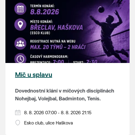
K tanci a poslechu bude hrát DH
Lanžhotčané.
Těšíme se na Vás!
Míč u splavu
Dovednostní klání v míčových disciplínách
Nohejbaj, Volejbal, Badminton, Tenis.
Zúčastnit se může max. 20 dvojčlenných
8. 8. 2026 07:00 - 8. 8. 2026 21:15
týmů - každý tým si zahraje min. 4 západy od
Esko club, ulice Haškova
každého sportu ve skupině.