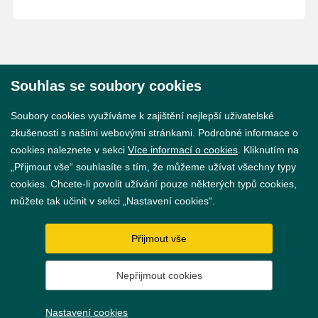
Souhlas se soubory cookies
© 2026 Město Břeclav
Soubory cookies využíváme k zajištění nejlepší uživatelské
zkušenosti s našimi webovými stránkami. Podrobné informace o
cookies naleznete v sekci
Více informací o cookies
. Kliknutím na
„Přijmout vše“ souhlasíte s tím, že můžeme užívat všechny typy
cookies. Chcete-li povolit užívání pouze některých typů cookies,
Prohlášení o přístupnosti
můžete tak učinit v sekci „Nastavení cookies“.
GDPR
Přijmout vše
Nastavení cookies
Nepřijmout cookies
Vytvořil
webProgress
Nastavení cookies