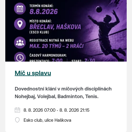
K tanci a poslechu bude hrát DH
Lanžhotčané.
Těšíme se na Vás!
Míč u splavu
Dovednostní klání v míčových disciplínách
Nohejbaj, Volejbal, Badminton, Tenis.
Zúčastnit se může max. 20 dvojčlenných
8. 8. 2026 07:00 - 8. 8. 2026 21:15
týmů - každý tým si zahraje min. 4 západy od
Esko club, ulice Haškova
každého sportu ve skupině.