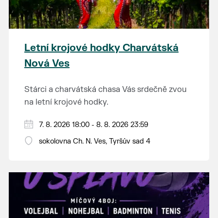
Letní krojové hodky Charvátská
Nová Ves
Stárci a charvátská chasa Vás srdečně zvou
na letní krojové hodky.
PÁTEK 7. srpna
7. 8. 2026 18:00 - 8. 8. 2026 23:59
18:00 - ruční stavění máje
sokolovna Ch. N. Ves, Tyršův sad 4
SOBOTA 8. srpna
14:00 - krojový průvod pro stárky od
hostince “U Buvola”
16:00 - odpolední zábava na sokolovně
21:00 - večerní zábava