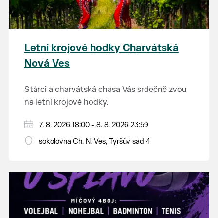
Letní krojové hodky Charvátská
Nová Ves
Stárci a charvátská chasa Vás srdečně zvou
na letní krojové hodky.
PÁTEK 7. srpna
7. 8. 2026 18:00 - 8. 8. 2026 23:59
18:00 - ruční stavění máje
sokolovna Ch. N. Ves, Tyršův sad 4
SOBOTA 8. srpna
14:00 - krojový průvod pro stárky od
hostince “U Buvola”
16:00 - odpolední zábava na sokolovně
21:00 - večerní zábava