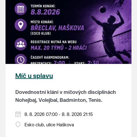
K tanci a poslechu bude hrát DH
Lanžhotčané.
Těšíme se na Vás!
Míč u splavu
Dovednostní klání v míčových disciplínách
Nohejbaj, Volejbal, Badminton, Tenis.
Zúčastnit se může max. 20 dvojčlenných
8. 8. 2026 07:00 - 8. 8. 2026 21:15
týmů - každý tým si zahraje min. 4 západy od
Esko club, ulice Haškova
každého sportu ve skupině.