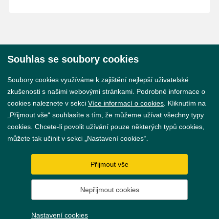
Souhlas se soubory cookies
© 2026 Město Břeclav
Soubory cookies využíváme k zajištění nejlepší uživatelské
zkušenosti s našimi webovými stránkami. Podrobné informace o
cookies naleznete v sekci
Více informací o cookies
. Kliknutím na
„Přijmout vše“ souhlasíte s tím, že můžeme užívat všechny typy
cookies. Chcete-li povolit užívání pouze některých typů cookies,
Prohlášení o přístupnosti
můžete tak učinit v sekci „Nastavení cookies“.
GDPR
Přijmout vše
Nastavení cookies
Nepřijmout cookies
Vytvořil
webProgress
Nastavení cookies