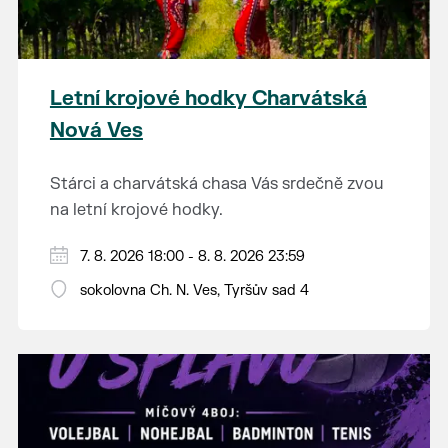
Letní krojové hodky Charvátská
Nová Ves
Stárci a charvátská chasa Vás srdečně zvou
na letní krojové hodky.
PÁTEK 7. srpna
7. 8. 2026 18:00 - 8. 8. 2026 23:59
18:00 - ruční stavění máje
sokolovna Ch. N. Ves, Tyršův sad 4
SOBOTA 8. srpna
14:00 - krojový průvod pro stárky od
hostince “U Buvola”
16:00 - odpolední zábava na sokolovně
21:00 - večerní zábava