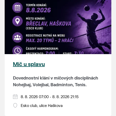
K tanci a poslechu bude hrát DH
Lanžhotčané.
Těšíme se na Vás!
Míč u splavu
Dovednostní klání v míčových disciplínách
Nohejbaj, Volejbal, Badminton, Tenis.
Zúčastnit se může max. 20 dvojčlenných
8. 8. 2026 07:00 - 8. 8. 2026 21:15
týmů - každý tým si zahraje min. 4 západy od
Esko club, ulice Haškova
každého sportu ve skupině.