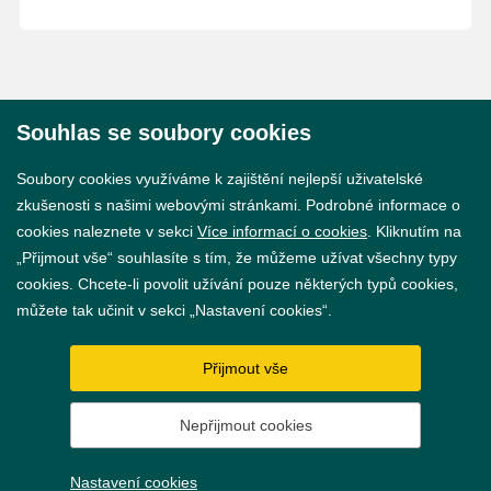
Souhlas se soubory cookies
© 2026 Město Břeclav
Soubory cookies využíváme k zajištění nejlepší uživatelské
zkušenosti s našimi webovými stránkami. Podrobné informace o
cookies naleznete v sekci
Více informací o cookies
. Kliknutím na
„Přijmout vše“ souhlasíte s tím, že můžeme užívat všechny typy
cookies. Chcete-li povolit užívání pouze některých typů cookies,
Prohlášení o přístupnosti
můžete tak učinit v sekci „Nastavení cookies“.
GDPR
Přijmout vše
Nastavení cookies
Nepřijmout cookies
Vytvořil
webProgress
Nastavení cookies