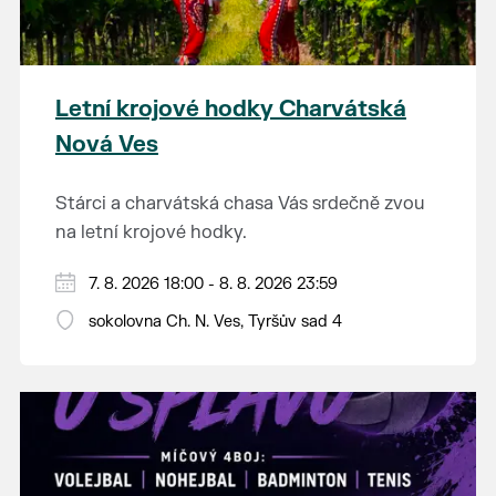
Letní krojové hodky Charvátská
Nová Ves
Stárci a charvátská chasa Vás srdečně zvou
na letní krojové hodky.
PÁTEK 7. srpna
7. 8. 2026 18:00 - 8. 8. 2026 23:59
18:00 - ruční stavění máje
sokolovna Ch. N. Ves, Tyršův sad 4
SOBOTA 8. srpna
14:00 - krojový průvod pro stárky od
hostince “U Buvola”
16:00 - odpolední zábava na sokolovně
21:00 - večerní zábava