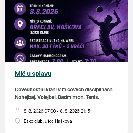
K tanci a poslechu bude hrát DH
Lanžhotčané.
Těšíme se na Vás!
Míč u splavu
Dovednostní klání v míčových disciplínách
Nohejbaj, Volejbal, Badminton, Tenis.
Zúčastnit se může max. 20 dvojčlenných
8. 8. 2026 07:00 - 8. 8. 2026 21:15
týmů - každý tým si zahraje min. 4 západy od
Esko club, ulice Haškova
každého sportu ve skupině.