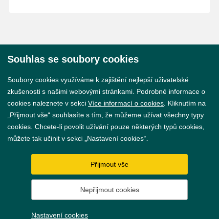
Souhlas se soubory cookies
© 2026 Město Břeclav
Soubory cookies využíváme k zajištění nejlepší uživatelské
zkušenosti s našimi webovými stránkami. Podrobné informace o
cookies naleznete v sekci
Více informací o cookies
. Kliknutím na
„Přijmout vše“ souhlasíte s tím, že můžeme užívat všechny typy
cookies. Chcete-li povolit užívání pouze některých typů cookies,
Prohlášení o přístupnosti
můžete tak učinit v sekci „Nastavení cookies“.
GDPR
Přijmout vše
Nastavení cookies
Nepřijmout cookies
Vytvořil
webProgress
Nastavení cookies