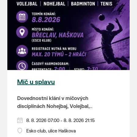
Míč u splavu
Dovednostní klání v míčových
disciplínách Nohejbaj, Volejbal,
Badminton, Tenis.
Zúčastnit se může max. 20
8. 8. 2026 07:00 - 8. 8. 2026 21:15
dvojčlenných týmů - každý tým si
Esko club, ulice Haškova
zahraje min. 4 západy od každého