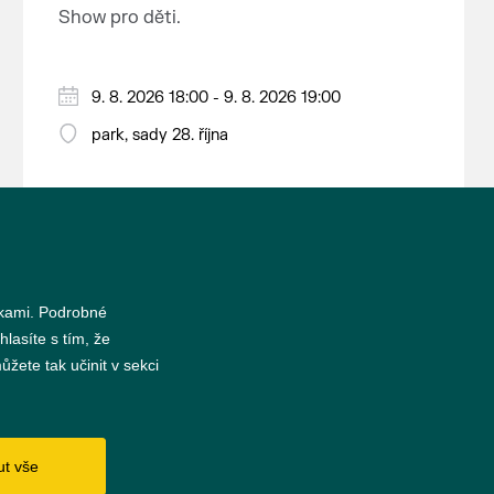
nejrozsáhlejší parkově upravená
Show pro děti.
krajina na světě, která je zapsána
na Seznam světového přírodního a
kulturního dědictví UNESCO.
9. 8. 2026 18:00 - 9. 8. 2026 19:00
park, sady 28. října
nkami. Podrobné
hlasíte s tím, že
žete tak učinit v sekci
s
ut vše