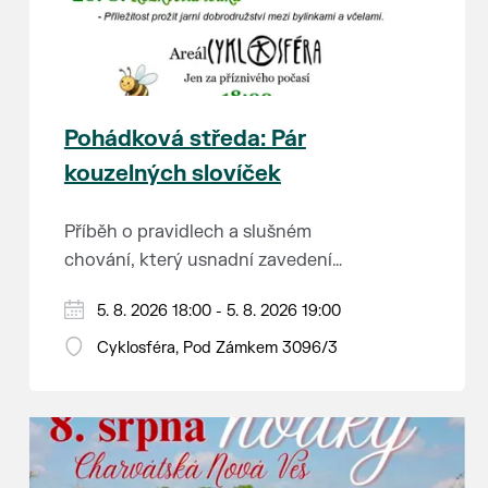
Pohádková středa: Pár
kouzelných slovíček
Příběh o pravidlech a slušném
chování, který usnadní zavedení
školkové rutiny a adaptaci dětí na
Hraje se jen za příznivého počasí.
5. 8. 2026 18:00 - 5. 8. 2026 19:00
nové prostředí.
Vstupné dobrovolné.
Cyklosféra, Pod Zámkem 3096/3