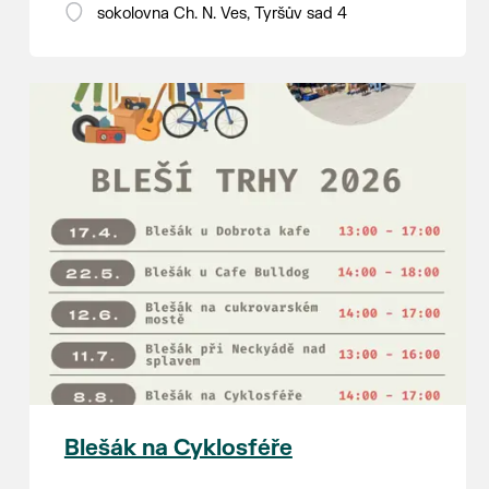
18:00 - ruční stavění máje
sokolovna Ch. N. Ves, Tyršův sad 4
SOBOTA 8. srpna
14:00 - krojový průvod pro stárky
od hostince “U Buvola”
16:00 - odpolední zábava na
sokolovně
21:00 - večerní zábava
K tanci a poslechu bude hrát DH
Lanžhotčané.
Těšíme se na Vás!
Blešák na Cyklosféře