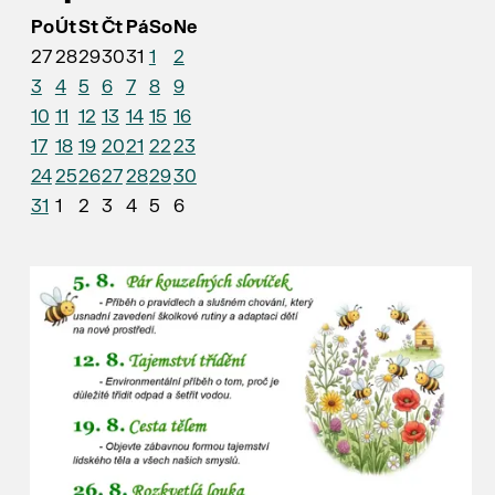
Po
Út
St
Čt
Pá
So
Ne
27
28
29
30
31
1
2
3
4
5
6
7
8
9
10
11
12
13
14
15
16
17
18
19
20
21
22
23
24
25
26
27
28
29
30
31
1
2
3
4
5
6