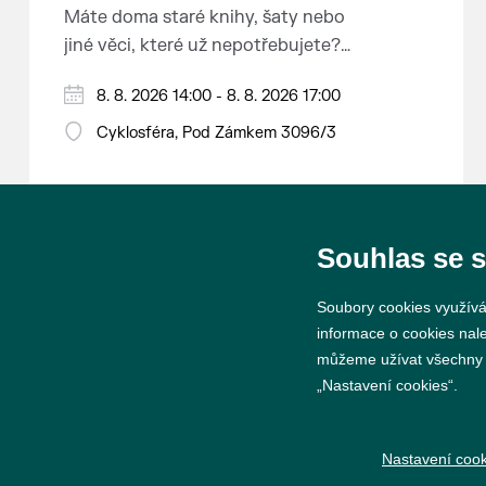
Máte doma staré knihy, šaty nebo
jiné věci, které už nepotřebujete?
Malujete, vyrábíte šperky,
8. 8. 2026 14:00 - 8. 8. 2026 17:00
náušnice nebo cokoliv jiného?
Chcete se zbavit staré sbírky, která
Cyklosféra, Pod Zámkem 3096/3
zbytečně leží na půdě? Překáží
vám ve skříni staré / nevhodné /
svatební dary? Anebo byste rádi
našli poklady za pár korun?
Souhlas se 
Prodejce prosíme tradičně o
Soubory cookies využívá
příchod 30 minut před začátkem,
informace o cookies nal
aby si vše na prodejních místech
můžeme užívat všechny ty
stihli přichystat. Pokud plánujete
„Nastavení cookies“.
© 2026 Město Břeclav
přijít a chcete rezervovat prodejní
místo, potvrďte prosím účast přes
Nastavení cook
email petr.vlasak@breclav.eu nebo