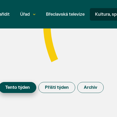
ařídit
Úřad
Břeclavská televize
Kultura, sp
Tento týden
Příští týden
Archiv