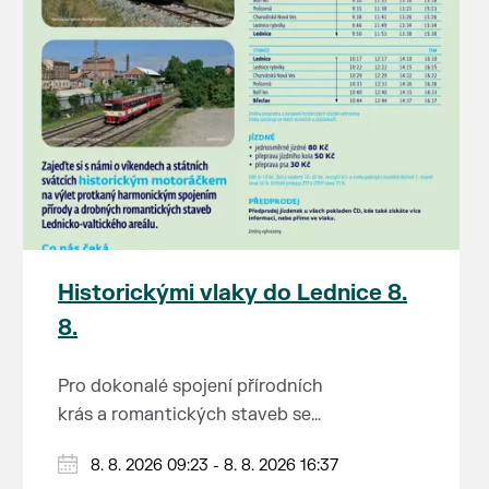
Historickými vlaky do Lednice 8.
8.
Pro dokonalé spojení přírodních
krás a romantických staveb se
Lednicko-valtickému areálu
Od 1. května do 28. září vás o
8. 8. 2026 09:23 - 8. 8. 2026 16:37
přezdívá Zahrada Evropy. Na výlet