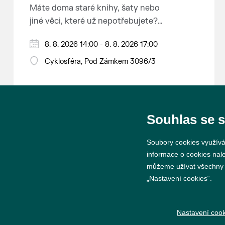
Máte doma staré knihy, šaty nebo
jiné věci, které už nepotřebujete?
Malujete, vyrábíte šperky,
8. 8. 2026 14:00 - 8. 8. 2026 17:00
náušnice nebo cokoliv jiného?
Chcete se zbavit staré sbírky, která
Cyklosféra, Pod Zámkem 3096/3
zbytečně leží na půdě? Překáží
vám ve skříni staré / nevhodné /
svatební dary? Anebo byste rádi
našli poklady za pár korun?
Souhlas se 
Prodejce prosíme tradičně o
Soubory cookies využívá
příchod 30 minut před začátkem,
informace o cookies nal
aby si vše na prodejních místech
můžeme užívat všechny ty
stihli přichystat. Pokud plánujete
„Nastavení cookies“.
© 2026 Město Břeclav
přijít a chcete rezervovat prodejní
místo, potvrďte prosím účast přes
Nastavení cook
email petr.vlasak@breclav.eu nebo