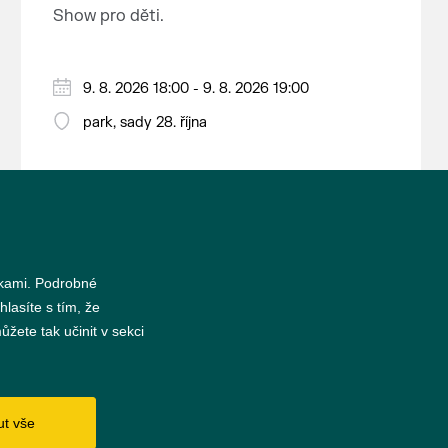
nejrozsáhlejší parkově upravená
Show pro děti.
krajina na světě, která je zapsána
na Seznam světového přírodního a
kulturního dědictví UNESCO.
9. 8. 2026 18:00 - 9. 8. 2026 19:00
park, sady 28. října
nkami. Podrobné
hlasíte s tím, že
žete tak učinit v sekci
s
ut vše