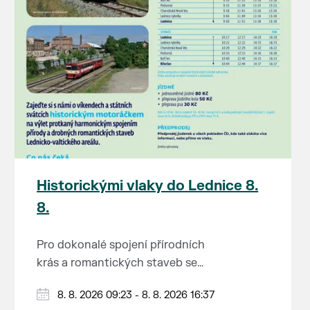
Historickými vlaky do Lednice 8.
8.
Pro dokonalé spojení přírodních
krás a romantických staveb se
Lednicko-valtickému areálu
Od 1. května do 28. září vás o
8. 8. 2026 09:23 - 8. 8. 2026 16:37
přezdívá Zahrada Evropy. Na výlet