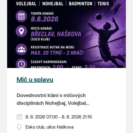
Míč u splavu
Dovednostní klání v míčových
disciplínách Nohejbaj, Volejbal,
Badminton, Tenis.
Zúčastnit se může max. 20
8. 8. 2026 07:00 - 8. 8. 2026 21:15
dvojčlenných týmů - každý tým si
Esko club, ulice Haškova
zahraje min. 4 západy od každého