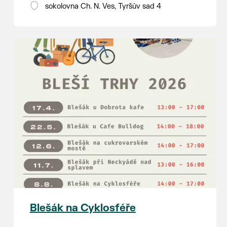
18:00 - ruční stavění máje
sokolovna Ch. N. Ves, Tyršův sad 4
SOBOTA 8. srpna
14:00 - krojový průvod pro stárky
od hostince “U Buvola”
16:00 - odpolední zábava na
sokolovně
21:00 - večerní zábava
K tanci a poslechu bude hrát DH
Lanžhotčané.
Těšíme se na Vás!
Blešák na Cyklosféře