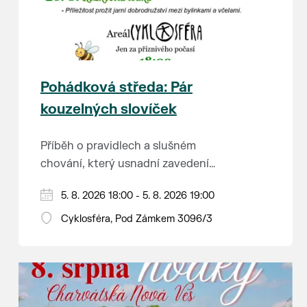
Pohádková středa: Pár
kouzelných slovíček
Příběh o pravidlech a slušném
chování, který usnadní zavedení
školkové rutiny a adaptaci dětí na
Hraje se jen za příznivého počasí.
5. 8. 2026 18:00 - 5. 8. 2026 19:00
nové prostředí.
Vstupné dobrovolné.
Cyklosféra, Pod Zámkem 3096/3