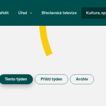
ařídit
Úřad
Břeclavská televize
Kultura, sp
Tento týden
Příští týden
Archiv