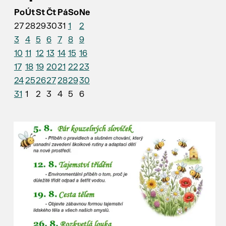
Po
Út
St
Čt
Pá
So
Ne
27
28
29
30
31
1
2
3
4
5
6
7
8
9
10
11
12
13
14
15
16
17
18
19
20
21
22
23
24
25
26
27
28
29
30
31
1
2
3
4
5
6