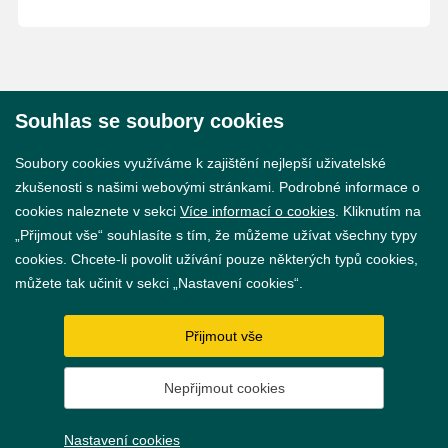
Souhlas se soubory cookies
© 2026 Město Břeclav
Soubory cookies využíváme k zajištění nejlepší uživatelské
zkušenosti s našimi webovými stránkami. Podrobné informace o
cookies naleznete v sekci
Více informací o cookies
. Kliknutím na
„Přijmout vše“ souhlasíte s tím, že můžeme užívat všechny typy
cookies. Chcete-li povolit užívání pouze některých typů cookies,
Prohlášení o přístupnosti
můžete tak učinit v sekci „Nastavení cookies“.
GDPR
Přijmout vše
Nastavení cookies
Nepřijmout cookies
Vytvořil
webProgress
Nastavení cookies