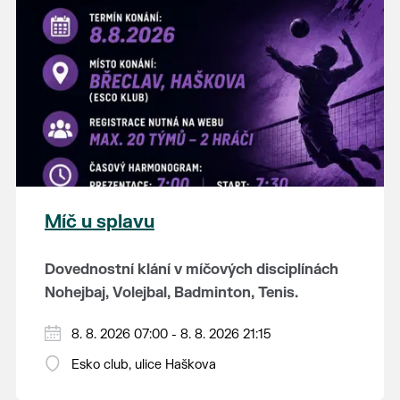
K tanci a poslechu bude hrát DH
Lanžhotčané.
Těšíme se na Vás!
Míč u splavu
Dovednostní klání v míčových disciplínách
Nohejbaj, Volejbal, Badminton, Tenis.
Zúčastnit se může max. 20 dvojčlenných
8. 8. 2026 07:00 - 8. 8. 2026 21:15
týmů - každý tým si zahraje min. 4 západy od
Esko club, ulice Haškova
každého sportu ve skupině.