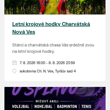
Letní krojové hodky Charvátská
Nová Ves
Stárci a charvátská chasa Vás srdečně zvou
na letní krojové hodky.
PÁTEK 7. srpna
7. 8. 2026 18:00 - 8. 8. 2026 23:59
18:00 - ruční stavění máje
sokolovna Ch. N. Ves, Tyršův sad 4
SOBOTA 8. srpna
14:00 - krojový průvod pro stárky od
hostince “U Buvola”
16:00 - odpolední zábava na sokolovně
21:00 - večerní zábava