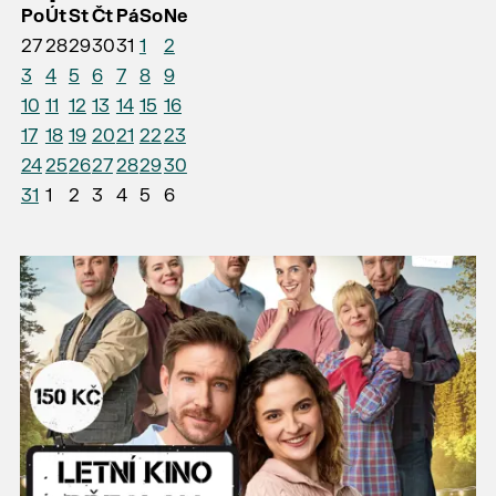
Po
Út
St
Čt
Pá
So
Ne
27
28
29
30
31
1
2
3
4
5
6
7
8
9
10
11
12
13
14
15
16
17
18
19
20
21
22
23
24
25
26
27
28
29
30
31
1
2
3
4
5
6