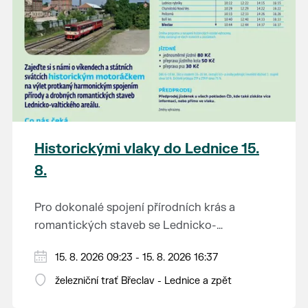
Historickými vlaky do Lednice 15.
8.
Pro dokonalé spojení přírodních krás a
romantických staveb se Lednicko-
valtickému areálu přezdívá Zahrada Evropy.
Od 1. května do 28. září vás o víkendech a
15. 8. 2026 09:23 - 15. 8. 2026 16:37
Na výlet do této malebné krajiny na jihu
svátcích mezi Břeclaví a Lednicí sveze
Moravy se vydejte stylově – historickým
železniční trať Břeclav - Lednice a zpět
historický motoráček z 50. let minulého
motorovým vlakem.