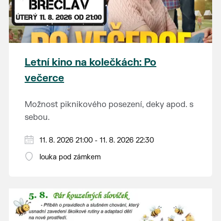
Letní kino na kolečkách: Po
večerce
Možnost piknikového posezení, deky apod. s
sebou.
V případě nepřízně počasí se promítání ruší.
11. 8. 2026 21:00 - 11. 8. 2026 22:30
Kino otevřeno hodinu před promítáním,
louka pod zámkem
hrajeme po setmění.
Vstupné 150 Kč.