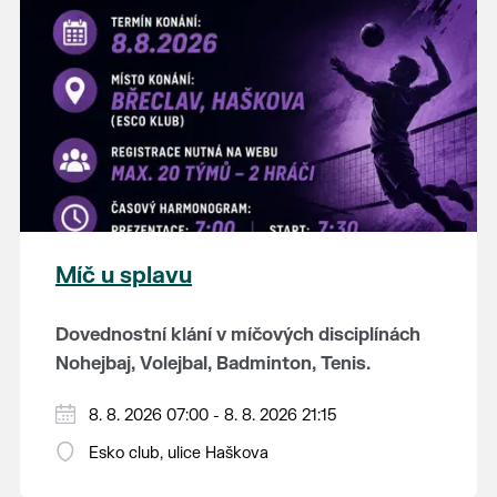
K tanci a poslechu bude hrát DH
Lanžhotčané.
Těšíme se na Vás!
Míč u splavu
Dovednostní klání v míčových disciplínách
Nohejbaj, Volejbal, Badminton, Tenis.
Zúčastnit se může max. 20 dvojčlenných
8. 8. 2026 07:00 - 8. 8. 2026 21:15
týmů - každý tým si zahraje min. 4 západy od
Esko club, ulice Haškova
každého sportu ve skupině.