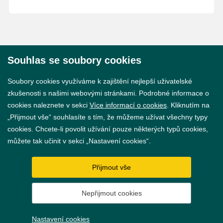
Souhlas se soubory cookies
© 2026 Město Břeclav
Soubory cookies využíváme k zajištění nejlepší uživatelské
zkušenosti s našimi webovými stránkami. Podrobné informace o
cookies naleznete v sekci
Více informací o cookies
. Kliknutím na
„Přijmout vše“ souhlasíte s tím, že můžeme užívat všechny typy
cookies. Chcete-li povolit užívání pouze některých typů cookies,
Prohlášení o přístupnosti
můžete tak učinit v sekci „Nastavení cookies“.
GDPR
Přijmout vše
Nastavení cookies
Nepřijmout cookies
Vytvořil
webProgress
Nastavení cookies