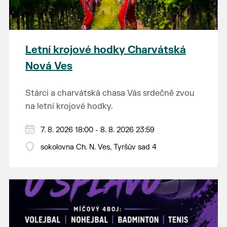
Letní krojové hodky Charvátská
Nová Ves
Stárci a charvátská chasa Vás srdečně zvou
na letní krojové hodky.
PÁTEK 7. srpna
7. 8. 2026 18:00 - 8. 8. 2026 23:59
18:00 - ruční stavění máje
sokolovna Ch. N. Ves, Tyršův sad 4
SOBOTA 8. srpna
14:00 - krojový průvod pro stárky od
hostince “U Buvola”
16:00 - odpolední zábava na sokolovně
21:00 - večerní zábava