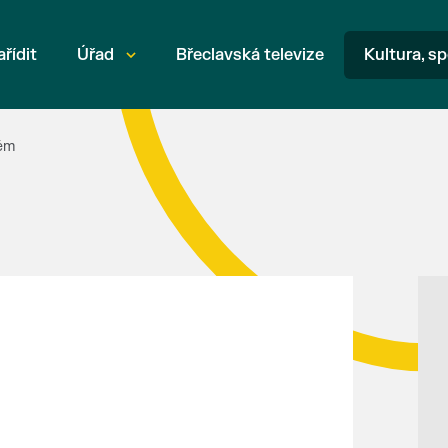
ařídit
Úřad
Břeclavská televize
Kultura, sp
lém