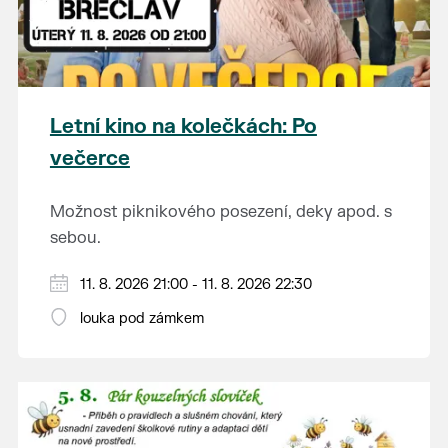
Letní kino na kolečkách: Po
večerce
Možnost piknikového posezení, deky apod. s
sebou.
V případě nepřízně počasí se promítání ruší.
11. 8. 2026 21:00 - 11. 8. 2026 22:30
Kino otevřeno hodinu před promítáním,
louka pod zámkem
hrajeme po setmění.
Vstupné 150 Kč.