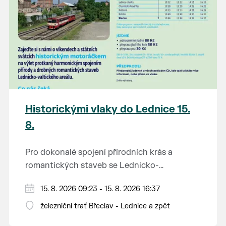
Historickými vlaky do Lednice 15.
8.
Pro dokonalé spojení přírodních krás a
romantických staveb se Lednicko-
valtickému areálu přezdívá Zahrada Evropy.
Od 1. května do 28. září vás o víkendech a
15. 8. 2026 09:23 - 15. 8. 2026 16:37
Na výlet do této malebné krajiny na jihu
svátcích mezi Břeclaví a Lednicí sveze
Moravy se vydejte stylově – historickým
železniční trať Břeclav - Lednice a zpět
historický motoráček z 50. let minulého
motorovým vlakem.