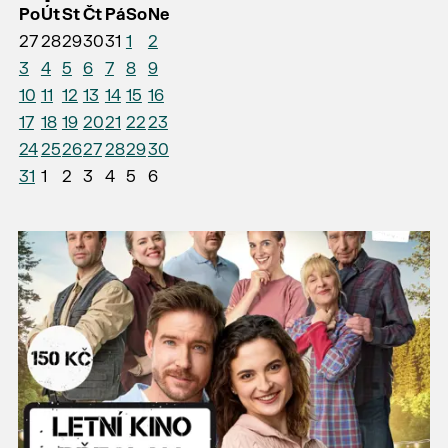
Po
Út
St
Čt
Pá
So
Ne
27
28
29
30
31
1
2
3
4
5
6
7
8
9
10
11
12
13
14
15
16
17
18
19
20
21
22
23
24
25
26
27
28
29
30
31
1
2
3
4
5
6