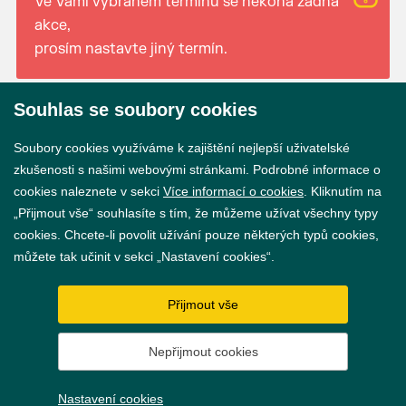
Ve Vámi vybraném termínu se nekoná žádná
akce,
prosím nastavte jiný termín.
Souhlas se soubory cookies
© 2026 Město Břeclav
Soubory cookies využíváme k zajištění nejlepší uživatelské
zkušenosti s našimi webovými stránkami. Podrobné informace o
cookies naleznete v sekci
Více informací o cookies
. Kliknutím na
„Přijmout vše“ souhlasíte s tím, že můžeme užívat všechny typy
cookies. Chcete-li povolit užívání pouze některých typů cookies,
Prohlášení o přístupnosti
můžete tak učinit v sekci „Nastavení cookies“.
GDPR
Přijmout vše
Nastavení cookies
Nepřijmout cookies
Vytvořil
webProgress
Nastavení cookies