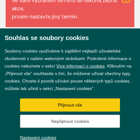
Ve Vámi vybraném termínu se nekoná žádná
akce,
prosím nastavte jiný termín.
Souhlas se soubory cookies
© 2026 Město Břeclav
Soubory cookies využíváme k zajištění nejlepší uživatelské
zkušenosti s našimi webovými stránkami. Podrobné informace o
cookies naleznete v sekci
Více informací o cookies
. Kliknutím na
„Přijmout vše“ souhlasíte s tím, že můžeme užívat všechny typy
cookies. Chcete-li povolit užívání pouze některých typů cookies,
Prohlášení o přístupnosti
můžete tak učinit v sekci „Nastavení cookies“.
GDPR
Přijmout vše
Nastavení cookies
Nepřijmout cookies
Vytvořil
webProgress
Nastavení cookies