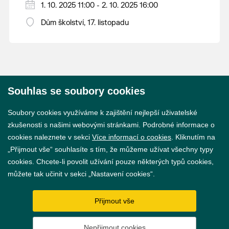
Středa 1. 10. 2025 od 11:00 do 17:00 hodin.
1. 10. 2025 11:00 - 2. 10. 2025 16:00
Čtvrtek 2. 10. 2025 od 8:00 do 16:00 hodin.
Dům školství, 17. listopadu
Kdo tam bude a více informací naleznete
ZDE
.
Souhlas se soubory cookies
© 2026 Město Břeclav
Soubory cookies využíváme k zajištění nejlepší uživatelské
zkušenosti s našimi webovými stránkami. Podrobné informace o
cookies naleznete v sekci
Více informací o cookies
. Kliknutím na
„Přijmout vše“ souhlasíte s tím, že můžeme užívat všechny typy
cookies. Chcete-li povolit užívání pouze některých typů cookies,
Prohlášení o přístupnosti
můžete tak učinit v sekci „Nastavení cookies“.
GDPR
Přijmout vše
Nastavení cookies
Nepřijmout cookies