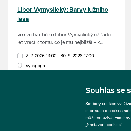
Libor Vymyslický: Barvy lužního
lesa
Ve své tvorbě se Libor Vymyslický už řadu
let vrací k tomu, co je mu nejbližší – k
lužním lesům, starým dubům a jedinečné
3. 7. 2026 13:00 - 30. 8. 2026 17:00
krajině jižního Pomoraví. Jeho obrazy
zachycují místa, která možná dobře znáte z
synagoga
vlastních procházek, ale ukazují je v
barvách a náladách, kterých si často ani
nevšimneme.
Souhlas se 
Soubory cookies využívá
informace o cookies nal
můžeme užívat všechny ty
„Nastavení cookies“.
© 2026 Město Břeclav