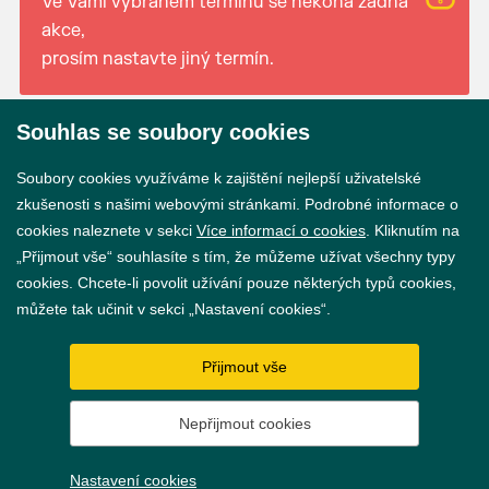
Ve Vámi vybraném termínu se nekoná žádná
akce,
prosím nastavte jiný termín.
Souhlas se soubory cookies
© 2026 Město Břeclav
Soubory cookies využíváme k zajištění nejlepší uživatelské
zkušenosti s našimi webovými stránkami. Podrobné informace o
cookies naleznete v sekci
Více informací o cookies
. Kliknutím na
„Přijmout vše“ souhlasíte s tím, že můžeme užívat všechny typy
cookies. Chcete-li povolit užívání pouze některých typů cookies,
Prohlášení o přístupnosti
můžete tak učinit v sekci „Nastavení cookies“.
GDPR
Přijmout vše
Nastavení cookies
Nepřijmout cookies
Vytvořil
webProgress
Nastavení cookies