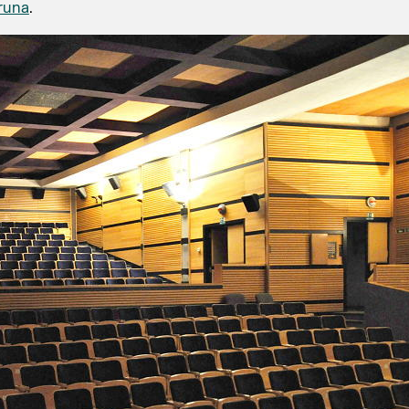
runa
.