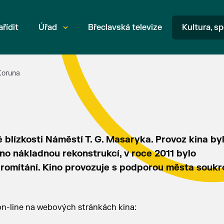
ařídit
Úřad
Břeclavská televize
Kultura, sp
Koruna
 blízkosti Náměstí T. G. Masaryka. Provoz kina by
ino nákladnou rekonstrukcí, v roce 2011 bylo
 promítání. Kino provozuje s podporou města souk
on-line na webových stránkách kina: