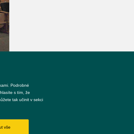
nkami. Podrobné
hlasíte s tím, že
žete tak učinit v sekci
s
ut vše