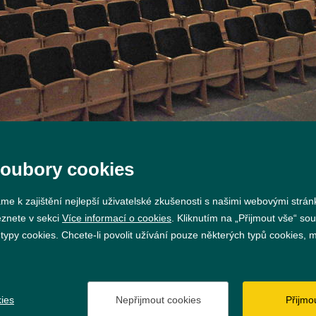
soubory cookies
me k zajištění nejlepší uživatelské zkušenosti s našimi webovými strá
eznete v sekci
Více informací o cookies
. Kliknutím na „Přijmout vše“ sou
py cookies. Chcete-li povolit užívání pouze některých typů cookies, mů
Prohlášení o přístupnosti
GDPR
Nastavení cookie
ies
Nepřijmout cookies
Přijmo
Vytvořil
webProgress