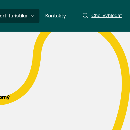
Chci vyhledat
ort, turistika
Kontakty
l
romý